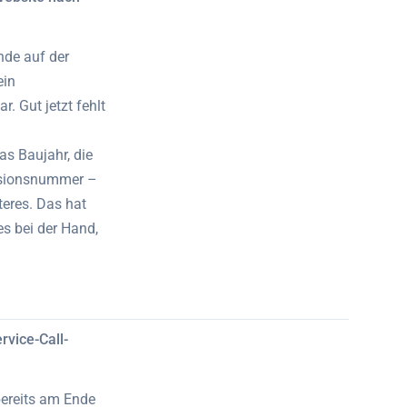
nde auf der
ein
. Gut jetzt fehlt
s Baujahr, die
rsionsnummer –
teres. Das hat
es bei der Hand,
rvice-Call-
bereits am Ende