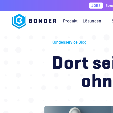
JOBS
Bond
Produkt
Lösungen
Kundenservice Blog
Field Service Ma
Dort se
Steuere Außendienstein
Planung bis zur Leistu
ohn
Kunden-Self-Serv
Gib Kunden autonomen
um die Uhr, überall und
Instandhaltung
Plane Wartungen vora
Verfügbarkeit deiner A