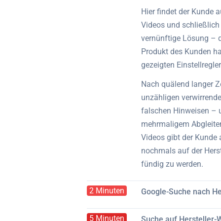
Hier findet der Kunde a
Videos und schließlich
vernünftige Lösung – d
Produkt des Kunden ha
gezeigten Einstellregler
Nach quälend langer Ze
unzähligen verwirrende
falschen Hinweisen – 
mehrmaligem Abgleiten
Videos gibt der Kunde 
nochmals auf der Herst
fündig zu werden.
2 Minuten
Google-Suche nach He
5 Minuten
Suche auf Hersteller-