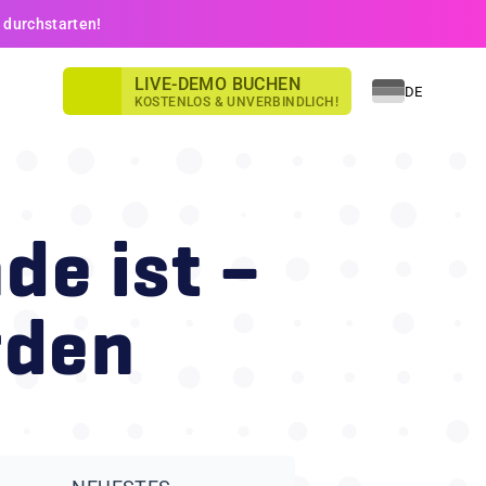
s durchstarten!
LIVE-DEMO BUCHEN
DE
KOSTENLOS & UNVERBINDLICH!
de ist –
hnell und
rden
pezifisch,
rt