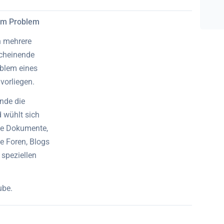
em Problem
h mehrere
scheinende
blem eines
vorliegen.
nde die
 wühlt sich
ete Dokumente,
ge Foren, Blogs
speziellen
ube.