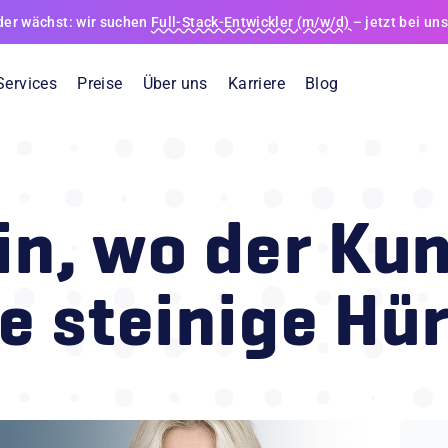
er wächst: wir suchen
Full-Stack-Entwickler (m/w/d)
– jetzt bei un
Services
Preise
Über uns
Karriere
Blog
nagement
Digitaler Kundenservice
in, wo der Kun
sätze digital – von der
Bearbeite alle Kundenanfragen zentral, sc
ngserfassung vor Ort
intelligent in einer Plattform
e steinige Hü
ice
Online-Shop
 Zugang zu Lösungen – rund
Verkaufe Ersatzteile intelligent – produkts
 sofort
personalisiert und ohne Fehlbestellungen
Service über Partner
usschauend und maximiere die
Koordiniere dein Partnernetzwerk digital –
nlagen
transparent, effizient und qualitätsgesiche