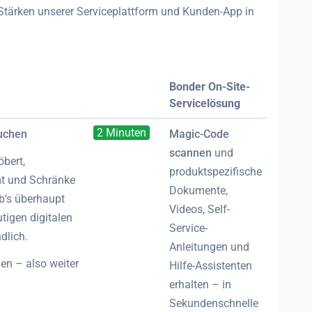
 Stärken unserer Serviceplattform und Kunden-App in
Bonder On-Site-
Service­lösung
2 Minuten
uchen
Magic-Code
scannen
und
bert,
produktspezifische
t und Schränke
Dokumente,
b’s überhaupt
Videos, Self-
utigen digitalen
Service-
dlich.
Anleitungen und
en – also weiter
Hilfe-Assistenten
erhalten – in
Sekundenschnelle