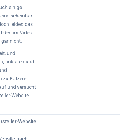
uch einige
 eine scheinbar
och leider: das
t den im Video
 gar nicht.
it, und
n, unklaren und
und
 zu Katzen-
auf und versucht
eller-Website
rsteller-Website
Website nach